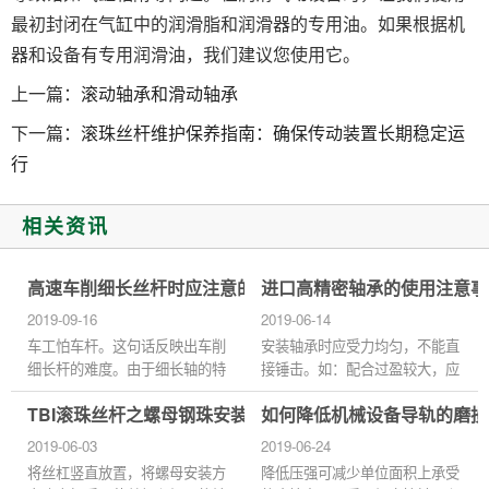
最初封闭在气缸中的润滑脂和润滑器的专用油。如果根据机
器和设备有专用润滑油，我们建议您使用它。
上一篇：
滚动轴承和滑动轴承
下一篇：
滚珠丝杆维护保养指南：确保传动装置长期稳定运
行
相关资讯
高速车削细长丝杆时应注意的问题
进口高精密轴承的使用注意事
2019-09-16
2019-06-14
车工怕车杆。这句话反映出车削
安装轴承时应受力均匀，不能直
细长杆的难度。由于细长轴的特
接锤击。如：配合过盈较大，应
点和技术要求，在高速车削时，
将轴承放在自动 控温的空气加
TBI滚珠丝杆之螺母钢珠安装
如何降低机械设备导轨的磨损
易产生振动、多棱、竹节、圆柱
热炉或油炉中加热，加热温度严
度差和弯曲等缺陷。要想顺...
格控制在120°以下。...
2019-06-03
2019-06-24
将丝杠竖直放置，将螺母安装方
降低压强可减少单位面积上承受