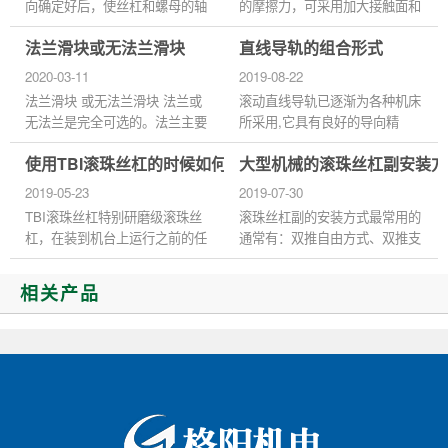
向确定好后，使丝杠和螺母的轴
的摩擦力，可采用加大接触面和
线重合，慢慢将螺母靠近丝杠，
减轻负荷来降低压强。...
法兰滑块或无法兰滑块
直线导轨的组合形式
待两者接触时，轻轻旋转螺母，
保证螺母和钢珠进入丝杠轨...
2020-03-11
2019-08-22
法兰滑块 或无法兰滑块 法兰或
滚动直线导轨已逐渐为各种机床
无法兰是完全可选的。法兰主要
所采用,它具有良好的导向精
有助于将零件安装在轴承上，从
度、耐磨性，承载负荷大,运动
使用TBI滚珠丝杠的时候如何正确识别故障
大型机械的滚珠丝杠副安装方
而使安装更加稳定。我们网上商
摩擦力小,动静摩擦力变化较小
店中列出的线性轴承有法兰...
等特点。 以下是几种常见直线
2019-05-23
2019-07-30
导轨...
TBI滚珠丝杠特别研磨级滚珠丝
滚珠丝杠副的安装方式最常用的
杠，在装到机台上运行之前的任
通常有：双推自由方式、双推支
何工序出差错都会影响其使用，
撑方式、双推双推方式。 大型
今天格阳机电就为您解答滚珠丝
卧式加工中心是具有高性能、高
相关产品
杠在机床上运行的时候，如何...
刚性、高精度的机电一体化的...