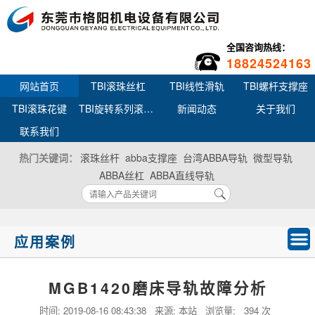
全国咨询热线：
18824524163
网站首页
TBI滚珠丝杠
TBI线性滑轨
TBI螺杆支撑座
TBI滚珠花键
TBI旋转系列滚珠丝杆花键
新闻动态
关于我们
联系我们
热门关键词：
滚珠丝杆
abba支撑座
台湾ABBA导轨
微型导轨
ABBA丝杠
ABBA直线导轨
应用案例
MGB1420磨床导轨故障分析
时间:
2019-08-16 08:43:38
来源: 本站 浏览量:
394 次