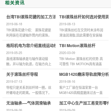
相关资讯
台湾TBI滚珠花键的加工方法
TBI滚珠丝杆如何选对使用润
2019-06-18
2019-08-13
TBI滚珠花键介绍： 滚珠花键是
TBI滚珠丝杠在交货时未涂布润
利用装在花键轴外筒内的滚珠，
滑油润滑脂,因此需要在安装轴
在精密研磨的滚动沟槽中，同时
承后提供适量的润滑油润滑脂。
格阳机电为您介绍直线运动核心配件--直线轴承
TBI Motion滚珠丝杆
进行平滑滚动及传递力矩， 采
请根据使用条件选择适合的润滑
用独特之接触点设计，具有更...
方法。 建议对滚珠丝杠采用
2019-05-25
2020-03-09
油...
直线滚珠轴承是与轴作滚动接
TBI Motion 滚珠丝杠的优势 高
触，并以轴为轨道，在轴方向上
可靠性 TBI MOTION具有涵盖
能做无限直线运动的高精度轴
每个生产过程的非常严格的质量
关于滚珠丝杆导程
MGB1420磨床导轨故障分析
承。轴承外筒内装有保持架、钢
控制标准。通过适当的润滑和使
球、侧板等，在构造上是由保
用，可以长时间无故障运行。
2019-07-13
2019-08-16
持...
运转平稳...
导程只是关系到丝杆转一圈，丝
客户工厂装在恒温室里一台
杆螺母走的距离。一般情况下，
MGB1420高精度磨床过去一直
导程越大，运行速度越高，但是
选用N68导轨油，但机床的静摩
无油轴承----气体润滑轴承
加工中心生产加工易变形零件
负载越小。 导程和精度没有必
擦系数大，启动难，修正砂轮时
然联系。丝杆精度指的是一段...
台面有爬行现象，从而导致加工
2019-06-26
2019-09-09