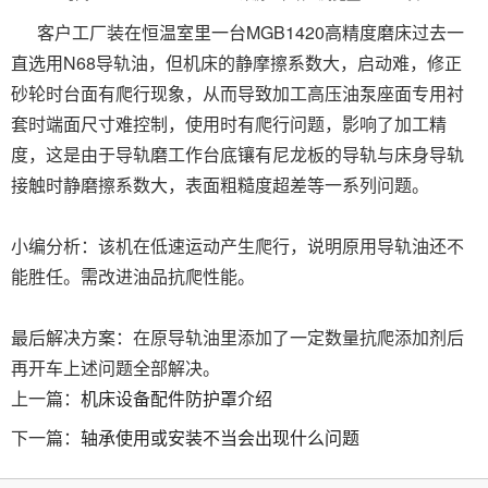
客户工厂装在恒温室里一台MGB1420高精度磨床过去一
直选用N68导轨油，但机床的静摩擦系数大，启动难，修正
砂轮时台面有爬行现象，从而导致加工高压油泵座面专用衬
套时端面尺寸难控制，使用时有爬行问题，影响了加工精
度，这是由于导轨磨工作台底镶有尼龙板的导轨与床身导轨
接触时静磨擦系数大，表面粗糙度超差等一系列问题。
小编分析：该机在低速运动产生爬行，说明原用导轨油还不
能胜任。需改进油品抗爬性能。
最后解决方案：在原导轨油里添加了一定数量抗爬添加剂后
再开车上述问题全部解决。
上一篇：
机床设备配件防护罩介绍
下一篇：
轴承使用或安装不当会出现什么问题