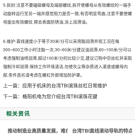
5.拆封:注意不要磕碰螺母及端部螺纹,拆开使螺母从有效螺纹的一端手
动旋转运行至另一端并感觉阻力是否一致,有否明显弯曲,注意不要使螺
母旋出有效螺纹.擦去表面防锈油,涂上润滑油。
6.维护:直线速度小于等于30米/分可以采用脂润滑并视工况在每
300~600工作小时注脂一次,30~60米/分建议油润滑,60~100米/分可以
考虑强制油喷润滑,超过100米/分的比较少见,建议订购中空丝杠并采取
强制冷却润滑.保持工作环境清洁,勿使灰尘等杂质进入滚道或螺母内
部,条件恶劣请考虑在螺杠外部增加防护罩。
上一篇：
应用于机床的台湾TBI滚珠丝杠日常维护
下一篇：
格阳机电为您介绍台湾TBI滚珠花键
相关资讯
推动制造业高质量发展，难在哪？如何做？
台湾TBI直线滚动导轨的特点