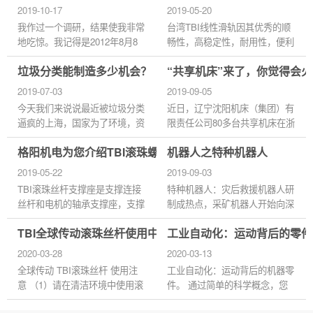
2019-10-17
2019-05-20
我作过一个调研，结果使我非常
台湾TBI线性滑轨因其优秀的顺
地吃惊。我记得是2012年8月8
畅性，高稳定性，耐用性，便利
号的时候，我在包头开全国的稀
性，深受广大客户的信赖...
垃圾分类能制造多少机会？
“共享机床”来了，你觉得会
土行业工作会议，刘永好的哥哥
刘永行从上海专门飞到包头，
2019-07-03
2019-09-05
他...
今天我们来说说最近被垃圾分类
近日，辽宁沈阳机床（集团）有
逼疯的上海，国家为了环境，资
限责任公司80多台共享机床在浙
源可持续发展，减少不可再生资
江省嘉善县5D智造谷落地，吸
格阳机电为您介绍TBI滚珠螺杠支撑座
机器人之特种机器人
源浪费，减少污染环境的垃圾，
引了不少制造企业主和创业者入
首先在上海开始垃圾分类试...
驻。 如今，共享经济概念带
2019-05-22
2019-09-03
动...
TBI滚珠丝杆支撑座是支撑连接
特种机器人：灾后救援机器人研
丝杆和电机的轴承支撑座，支撑
制成热点，采矿机器人开始向深
座一般分:固定侧(后加K表示,如
海空间拓展 企业聚焦灾后救援
TBI全球传动滚珠丝杆使用中应注意哪些？
工业自动化：运动背后的零件
BK,EK,FK)和支撑侧(用F表示,
机器人研发。近年来全球多发的
如BF,EF,FF)。固定侧的支撑单
自然灾害、恐怖活动、武力冲...
2020-03-28
2020-03-13
元装有经预...
全球传动 TBI滚珠丝杆 使用注
工业自动化：运动背后的机器零
意 （1）请在清洁环境中使用滚
件。 通过简单的科学概念，您
珠丝杠。请使用防尘罩等，防止
将获得组件级别的自动化技术的