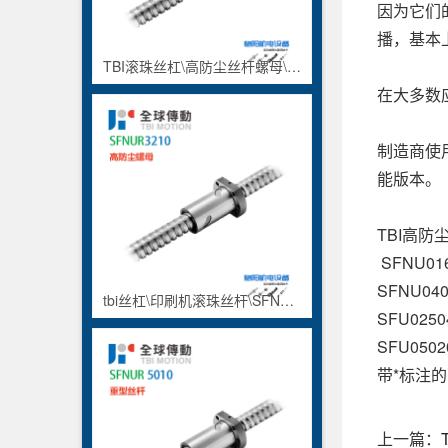
因为它们
播，基本
TBI滚珠丝杠\高防尘丝杆螺母\SFNU3205\精密级丝杆
在大多数
制造商使
能版本。
TBI高
SFNU0160
SFNU0400
tbi丝杠\印刷机滚珠丝杆\SFNU3210
SFU02504
SFU05020
带*标注
上一篇：