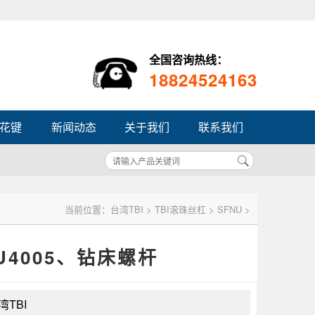
全国咨询热线：
18824524163
杆花键
新闻动态
关于我们
联系我们
当前位置：
台湾TBI
>
TBI滚珠丝杠
>
SFNU
>
U4005、钻床螺杆
湾TBI