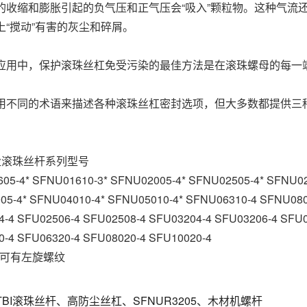
的收缩和膨胀引起的负气压和正气压会“吸入”颗粒物。这种气流
上“搅动”有害的灰尘和碎屑。
应用中，保护滚珠丝杠免受污染的最佳方法是在滚珠螺母的每一
用不同的术语来描述各种滚珠丝杠密封选项，但大多数都提供三
防尘滚珠丝杆系列型号
5-4* SFNU01610-3* SFNU02005-4* SFNU02505-4* SFNU02
5-4* SFNU04010-4* SFNU05010-4* SFNU06310-4 SFNU080
-4 SFU02506-4 SFU02508-4 SFU03204-4 SFU03206-4 SFU0
-4 SFU06320-4 SFU08020-4 SFU10020-4
的可有左旋螺纹
TBI滚珠丝杆、高防尘丝杠、SFNUR3205、木材机螺杆