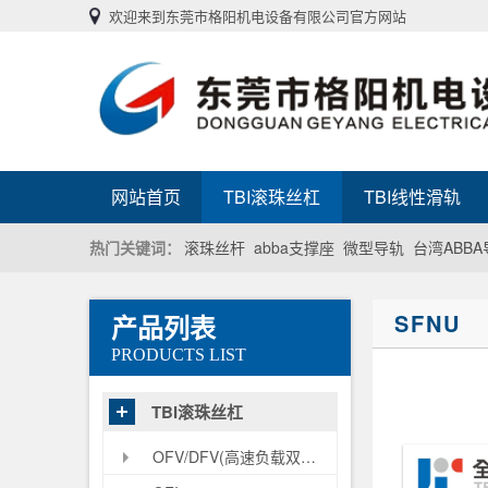
欢迎来到东莞市格阳机电设备有限公司官方网站
网站首页
TBI滚珠丝杠
TBI线性滑轨
热门关键词：
滚珠丝杆
abba支撑座
微型导轨
台湾ABBA
SFNU
产品列表
PRODUCTS LIST
TBI滚珠丝杠
OFV/DFV(高速负载双螺母型）