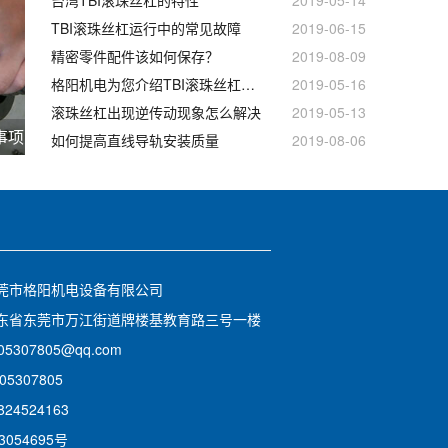
TBI滚珠丝杠运行中的常见故障
2019-06-15
精密零件配件该如何保存？
2019-08-09
格阳机电为您介绍TBI滚珠丝杠的特点
2019-05-16
滚珠丝杠出现逆传动现象怎么解决
2019-05-13
事项
如何提高直线导轨安装质量
2019-08-06
莞市格阳机电设备有限公司
东省东莞市万江街道牌楼基教育路三号一楼
5307805@qq.com
05307805
24524163
3054695号