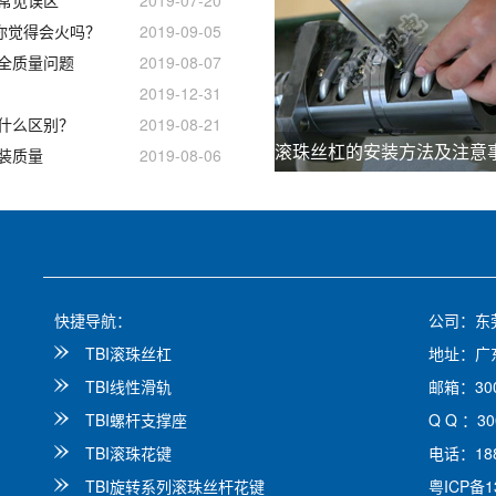
，你觉得会火吗？
2019-09-05
全质量问题
2019-08-07
2019-12-31
什么区别？
2019-08-21
滚珠丝杠的安装方法及注意
装质量
2019-08-06
快捷导航：
公司：东
TBI滚珠丝杠
地址：广
TBI线性滑轨
邮箱：300
TBI螺杆支撑座
Q Q ：30
TBI滚珠花键
电话：188
TBI旋转系列滚珠丝杆花键
粤ICP备1